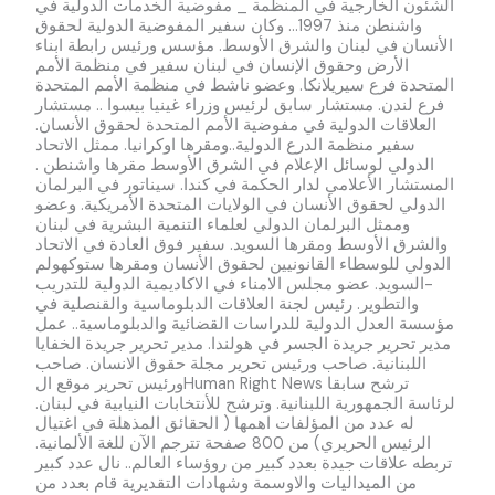
الشئون الخارجية في المنظمة _ مفوضية الخدمات الدولية في
واشنطن منذ 1997... وكان سفير المفوضية الدولية لحقوق
الأنسان في لبنان والشرق الأوسط. مؤسس ورئيس رابطة ابناء
الأرض وحقوق الإنسان في لبنان سفير في منظمة الأمم
المتحدة فرع سيريلانكا. وعضو ناشط في منظمة الأمم المتحدة
فرع لندن. مستشار سابق لرئيس وزراء غينيا بيسوا .. مستشار
العلاقات الدولية في مفوضية الأمم المتحدة لحقوق الأنسان.
سفير منظمة الدرع الدولية..ومقرها اوكرانيا. ممثل الاتحاد
الدولي لوسائل الإعلام في الشرق الأوسط مقرها واشنطن .
المستشار الأعلامي لدار الحكمة في كندا. سيناتور في البرلمان
الدولي لحقوق الأنسان في الولايات المتحدة الأمريكية. وعضو
وممثل البرلمان الدولي لعلماء التنمية البشرية في لبنان
والشرق الأوسط ومقرها السويد. سفير فوق العادة في الاتحاد
الدولي للوسطاء القانونيين لحقوق الأنسان ومقرها ستوكهولم
-السويد. عضو مجلس الامناء في الاكاديمية الدولية للتدريب
والتطوير. رئيس لجنة العلاقات الدبلوماسية والقنصلية في
مؤسسة العدل الدولية للدراسات القضائية والدبلوماسية.. عمل
مدير تحرير جريدة الجسر في هولندا. مدير تحرير جريدة الخفايا
اللبنانية. صاحب ورئيس تحرير مجلة حقوق الانسان. صاحب
ورئيس تحرير موقع الHuman Right News ترشح سابقا
لرئاسة الجمهورية اللبنانية. وترشح للأنتخابات النيابية في لبنان.
له عدد من المؤلفات اهمها ( الحقائق المذهلة في اغتيال
الرئيس الحريري) من 800 صفحة تترجم الآن للغة الألمانية.
تربطه علاقات جيدة بعدد كبير من روؤساء العالم.. نال عدد كبير
من الميداليات والاوسمة وشهادات التقديرية قام بعدد من