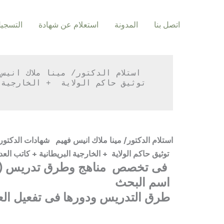
اتصل بنا
المدونة
استعلام عن شهادة
التسجي
استلام الدكتور/ مينا ملاك انيس فهيم شهادات الدكتوراه
برقم APO- 3025680 توثيق حاكم الولاية + الخارجية البريطانية + كاتب العدل البريطانى + والسفارة المصرية ببريطانيا والخارجية المصرية بمصر
فى تخصص مناهج وطرق تدريس ( اللغة الألمانية )
اسم البحث
طرق التدريس ودورها فى تفعيل العمليه التعليميه